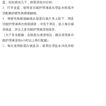
盖，轻轻摇动几下，静置浸泡30分钟。
3、
打开盒盖，使用多功能护理液或生理盐水彻底冲
洗配戴的
硬性角膜接触镜
。
4、
将
硬性角膜接触镜
从除蛋白镜片夹上取下，用多
功能护理液再次彻底揉搓，冲洗干净后，放入每日储
存镜盒，并注入多功能护理液浸泡保存。
（为了安全配戴，在除蛋白液浸泡后，
建议使用多功
能护理液浸泡
4小时以上再行配戴
）
5、
每次使用除蛋白镜盒后，请用生理盐水冲洗并晾
干。
建议每三个月更换一个除蛋白镜盒。
四、
“除蛋白”有哪些护理注意事项?
、
除蛋白液有一定刺激性，
浸泡后的镜片不可直接
1
接触眼睛
。如不小心接触眼睛，请马上用水冲洗并咨
询眼科医生。
、
除蛋白液浸泡的时间不可超过
分钟，不然易引
2
30
起镜片褪色。
分享到: