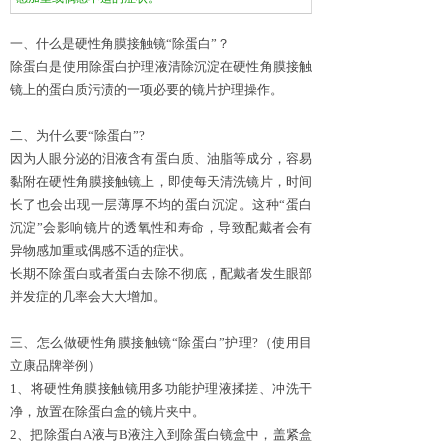
一、
什么是
硬性角膜接触镜
“除蛋白”？
除蛋白是使用除蛋白护理液清除沉淀在
硬性角膜接触
镜
上的蛋白质污渍的一项必要的镜片护理操作。
二、
为什么要
“除蛋白”?
因为人眼分泌的泪液含有蛋白质、油脂等成分，容易
黏附在
硬性角膜接触镜
上，即使每天清洗镜片，时间
长了也会出现一层薄厚不均的蛋白沉淀。
这种
“蛋白
沉淀”会影响镜片的透氧性和寿命，导致配戴者会有
异物感加重或偶感不适的症状。
长期不除蛋白或者蛋白去除不彻底，配戴者发生眼部
并发症的几率会大大增加。
三、怎么做硬性角膜接触镜
“除蛋白”护理?（使用目
立康品牌举例）
1、将硬性角膜接触镜用多功能护理液揉搓、冲洗干
净，放置在除蛋白盒的镜片夹中。
2、把除蛋白A液与B液注入到除蛋白镜盒中，盖紧盒