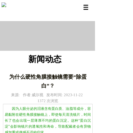
新闻动态
为什么硬性角膜接触镜需要“除蛋
白”？
来源:
作者:
威尔视
发布时间:
2023-11-22
1372
次浏览
因为人眼分泌的泪液含有蛋白质、油脂等成分，容
易黏附在硬性角膜接触镜上，即使每天清洗镜片，时间
长了也会出现一层薄厚不均的蛋白沉淀。这种“蛋白沉
淀”会影响镜片的透氧性和寿命，导致配戴者会有异物
感加重或偶感不适的症状。