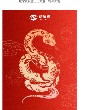
威尔视祝您巳巳如意，蛇年大吉