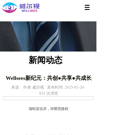
新闻动态
Wellsees新纪元：共创●共享●共成长
来源:
作者:
威尔视
发布时间:
2025-01-29
831
次浏览
瑞蛇迎吉庆，祥辉照路程